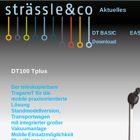
Aktuelles
DT BASIC
EAS
Download
DT100 Tplus
Der teleskopierbare
TragarmT für die
mobile praxisorientierte
Lösung
Standmodellversion,
Transportwagen
mit integrierter großer
Vakuumanlage
Mobile Einsatzmöglichkeit