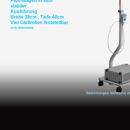
Plus-Wagen in sehr
stabiler
Ausführung
Breite 38cm , Tiefe 40cm
Vier Gleitrollen feststellbar
(GTIN:4260675490063)
Abbildungen teilweise 